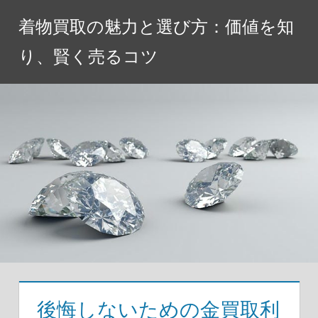
コ
着物買取の魅力と選び方：価値を知
ン
テ
り、賢く売るコツ
ン
ツ
へ
ス
キ
ッ
プ
後悔しないための金買取利