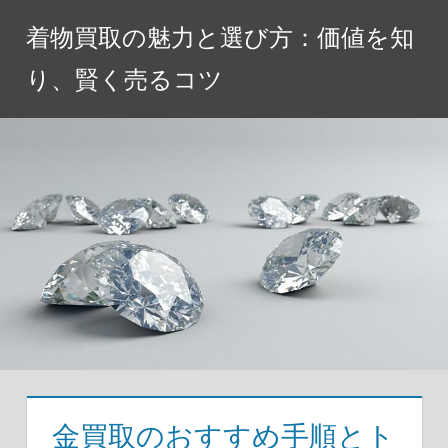
コ
着物買取の魅力と選び方：価値を知
ン
テ
り、賢く売るコツ
ン
ツ
へ
ス
キ
ッ
プ
金買取のおすすめ手順とト